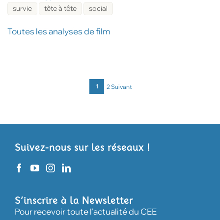
survie
tête à tête
social
Toutes les analyses de film
1
2
Suivant
Pa
de
pub
Suivez-nous sur les réseaux !
S’inscrire à la Newsletter
Pour recevoir toute l'actualité du CEE