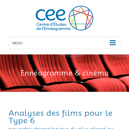
Skip
to
content
MENU
Ennéagramme
& cinéma
Analyses des films pour le
Type 6