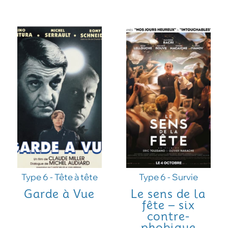
Type 6 - Tête à tête
Type 6 - Survie
Garde à Vue
Le sens de la
fête – six
contre-
phobique