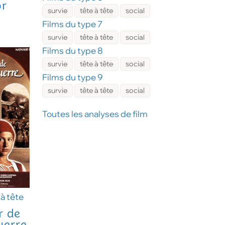
or
survie
tête à tête
social
Films du type 7
survie
tête à tête
social
Films du type 8
survie
tête à tête
social
Films du type 9
survie
tête à tête
social
Toutes les analyses de film
 à tête
r de
uerre