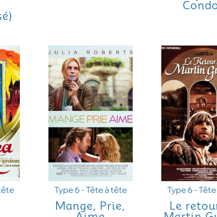
Cond
sé)
tête
Type 6 - Tête à tête
Type 6 - Tête
a
Mange, Prie,
Le retou
Aime
Martin G