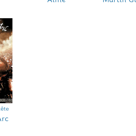
tête
Arc