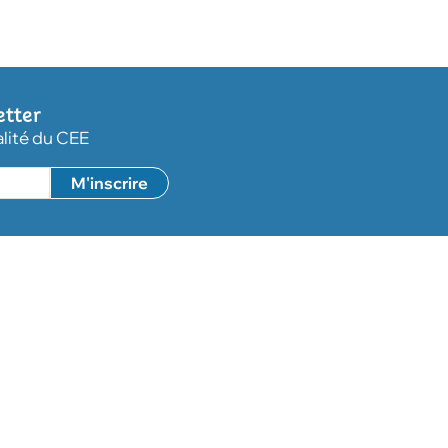
etter
alité du CEE