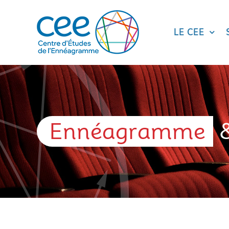
Skip
to
content
LE CEE
Ennéagramme
&