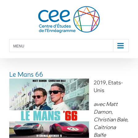
Skip
to
content
MENU
Le Mans 66
2019, Etats-
Unis
avec Matt
Damon,
Christian Bale,
Caitriona
Balfe