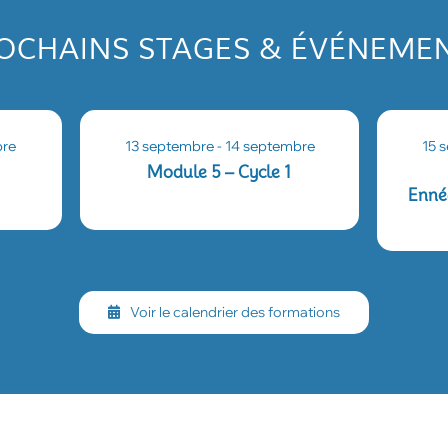
OCHAINS STAGES & ÉVÉNEME
bre
13 septembre
-
14 septembre
15 
Module 5 – Cycle 1
Enné
Voir le calendrier des formations