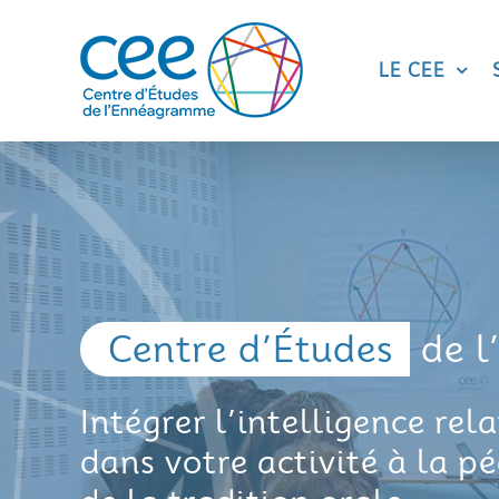
Skip
to
content
LE CEE
Centre d’Études
de 
Intégrer l’intelligence rel
dans votre activité à la p