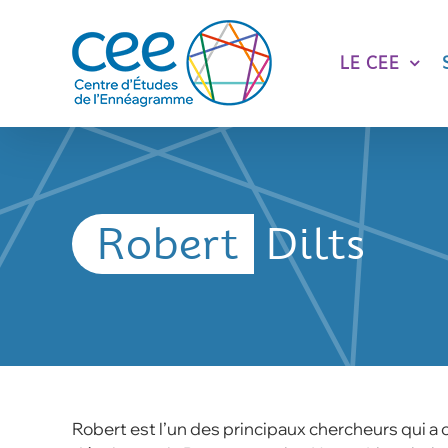
Skip
to
content
LE CEE
Robert
Dilts
R
obert est l’un des principaux chercheurs qui a 