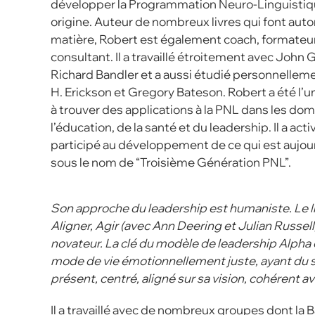
développer la Programmation Neuro-Linguistiq
origine. Auteur de nombreux livres qui font autor
matière, Robert est également coach, formateur
consultant. Il a travaillé étroitement avec John 
Richard Bandler et a aussi étudié personnellem
H. Erickson et Gregory Bateson. Robert a été l’
à trouver des applications à la PNL dans les do
l’éducation, de la santé et du leadership. Il a ac
participé au développement de ce qui est aujou
sous le nom de “Troisième Génération PNL”.
Son approche du leadership est humaniste. Le li
Aligner, Agir (avec Ann Deering et Julian Russe
novateur. La clé du modèle de leadership Alpha e
mode de vie émotionnellement juste, ayant du se
présent, centré, aligné sur sa vision, cohérent a
Il a travaillé avec de nombreux groupes dont la B