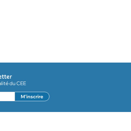
etter
alité du CEE