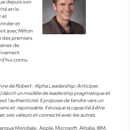
ue depuis son
ité en la
 et
Grinder et
ent avec Milton
un des premiers
maines de
tivivement
rd’hui connu
vre de Robert : Alpha Leadership: Anticiper,
ll) décrit un modèle de leadership pragmatique et
st l’authenticité. Il propose de tendre vers un
ns et reponsable. Il évoque la capacité à être
vec ses valeurs et connecté avec les autres.
anque Mondiale, Apple, Microsoft, Alitalia, IBM,