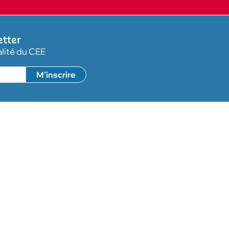
etter
alité du CEE