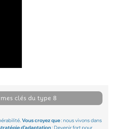
èmes clés du type 8
érabilité.
Vous croyez que
: nous vivons dans
stratégie d’adaptation
: Devenir fort pour