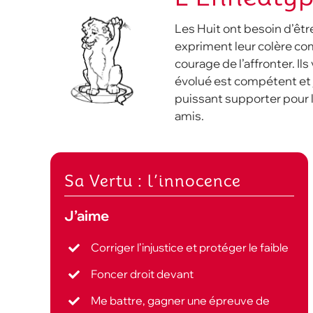
L
es Huit ont besoin d’être
expriment leur colère com
courage de l’affronter. I
évolué est compétent et ju
puissant supporter pour le
amis.
Sa Vertu : l’innocence
J’aime
Corriger l’injustice et protéger le faible
Foncer droit devant
Me battre, gagner une épreuve de