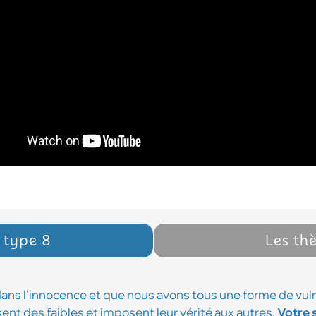
e type 8
Les th
dans l’innocence et que nous avons tous une forme de vuln
ent des faibles et imposent leur vérité aux autres.
Votre 