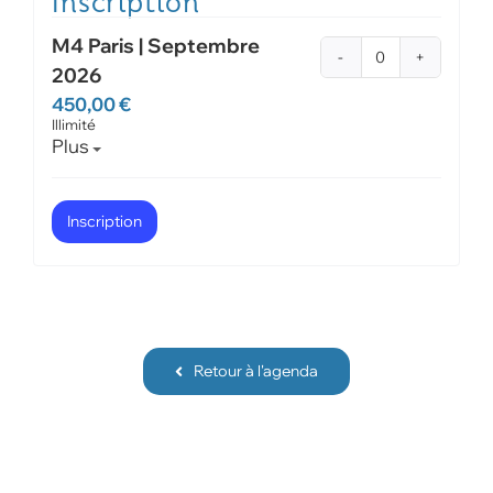
M4 Paris | Septembre
Quantité
2026
450,00
€
Illimité
Ouvrir la description du billet.
Plus
Inscription
Retour à l'agenda