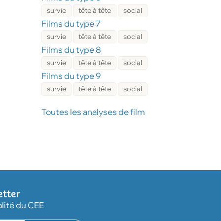
survie
tête à tête
social
Films du type 7
survie
tête à tête
social
Films du type 8
survie
tête à tête
social
Films du type 9
survie
tête à tête
social
Toutes les analyses de film
etter
alité du CEE