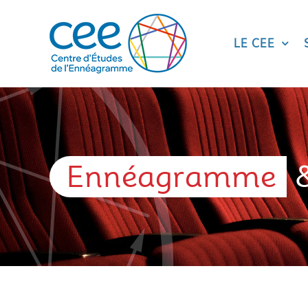
Skip
to
content
LE CEE
Ennéagramme
&