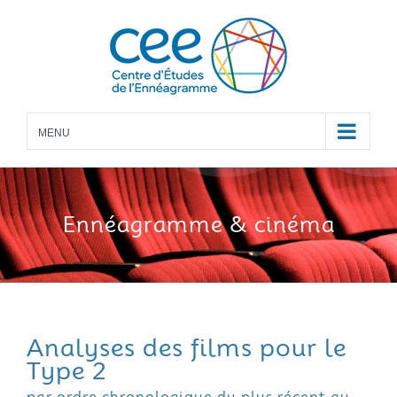
Skip
to
content
MENU
Ennéagramme
& cinéma
Analyses des films pour le
Type 2