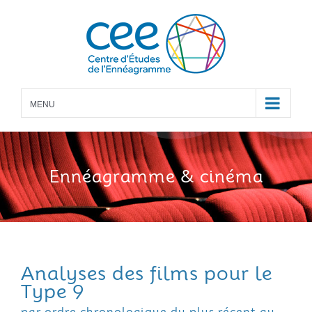
Skip
to
content
MENU
Ennéagramme
& cinéma
Analyses des films pour le
Type 9