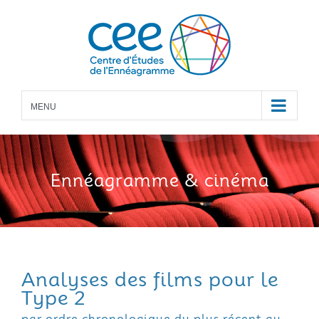
Skip
to
content
MENU
Ennéagramme
& cinéma
Analyses des films pour le
Type 2