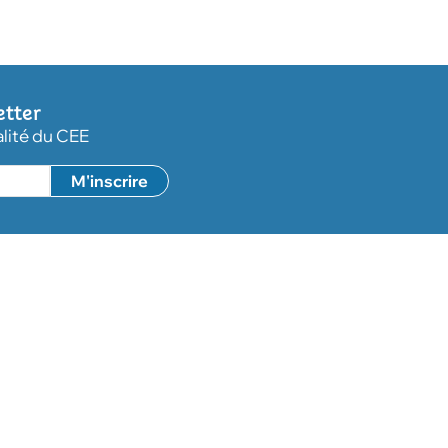
etter
alité du CEE