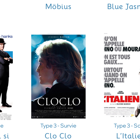
Möbius
Blue Jas
ie
Type 3 - Survie
Type 3 - So
 si
Clo Clo
L’Itali