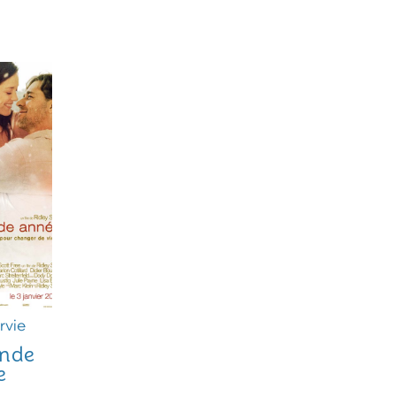
rvie
nde
e