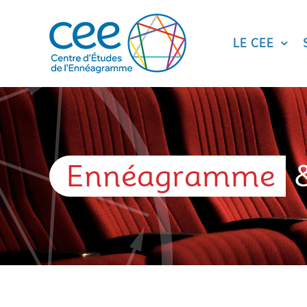
Skip
to
content
LE CEE
Ennéagramme
&