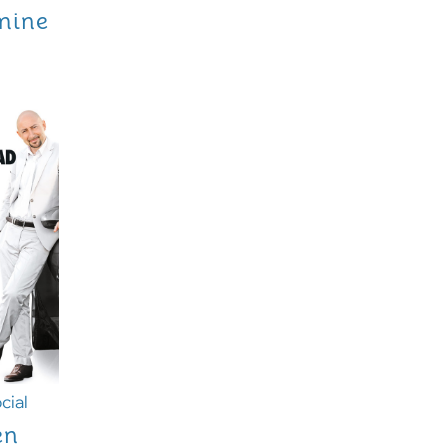
mine
cial
en