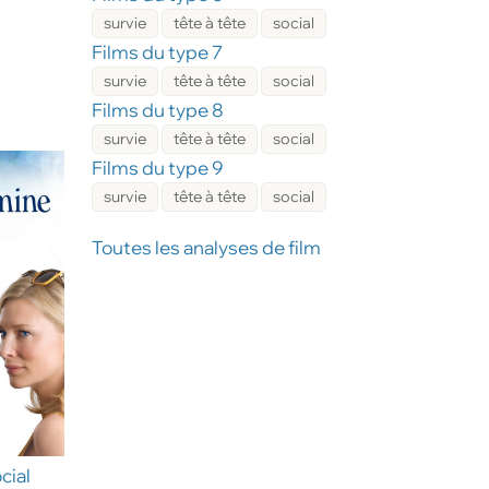
survie
tête à tête
social
Films du type 7
survie
tête à tête
social
Films du type 8
survie
tête à tête
social
Films du type 9
survie
tête à tête
social
Toutes les analyses de film
cial