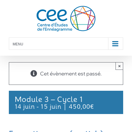
Skip
to
content
MENU
×
Cet évènement est passé.
Module 3 – Cycle 1
14 juin
-
15 juin
|
450,00€