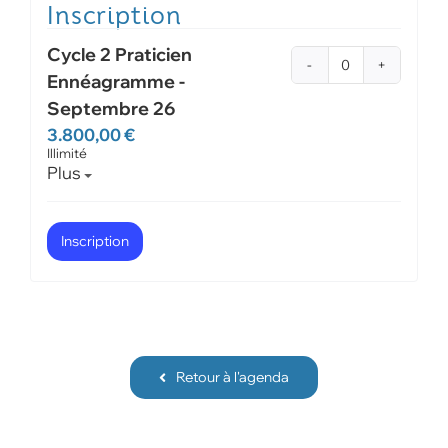
Cycle 2 Praticien
Quantité
Ennéagramme -
Septembre 26
3.800,00
€
Illimité
Ouvrir la description du billet.
Plus
Inscription
Retour à l'agenda