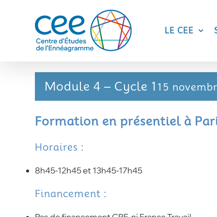
Skip
to
content
LE CEE
Module 4 – Cycle 1
15 novemb
Formation en présentiel à Par
Horaires :
8h45-12h45 et 13h45-17h45
Financement :
Pas de financement CPF, ni France Travail