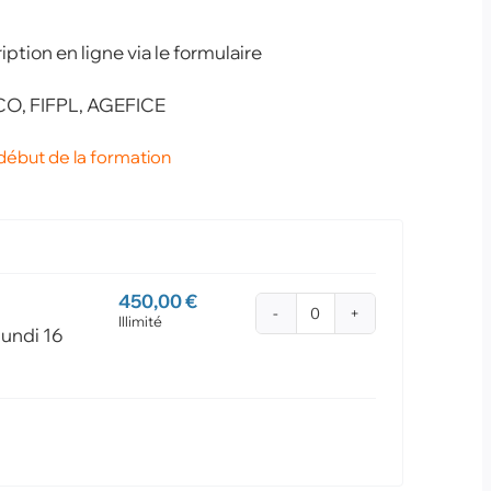
ption en ligne via le formulaire
CO, FIFPL, AGEFICE
début de la formation
450,00
€
Illimité
Quantité
lundi 16