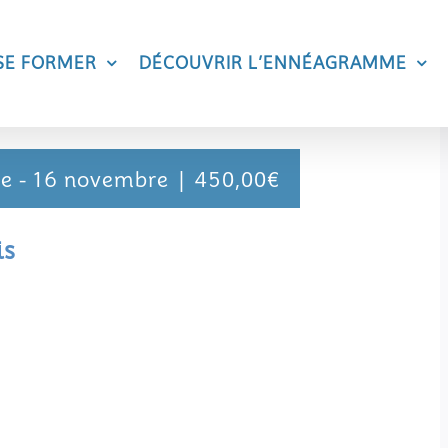
SE FORMER
DÉCOUVRIR L’ENNÉAGRAMME
re
-
16 novembre
|
450,00€
is