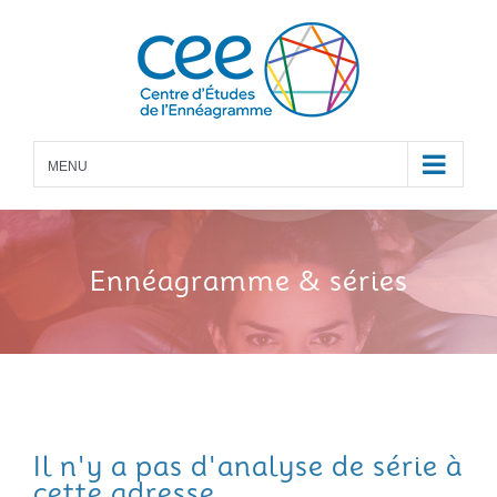
Skip
to
content
MENU
Ennéagramme
& séries
Il n'y a pas d'analyse de série à
cette adresse