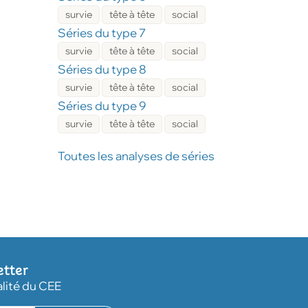
survie
tête à tête
social
Séries du type 7
survie
tête à tête
social
Séries du type 8
survie
tête à tête
social
Séries du type 9
survie
tête à tête
social
Toutes les analyses de séries
etter
alité du CEE