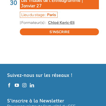
Les Triades de l’Ennéagramme｜
30
Janvier 27
Paris
| Formateur(s) :
Chloé Keric-Eli
S'INSCRIRE
Suivez-nous sur les réseaux !
S’inscrire à la Newsletter