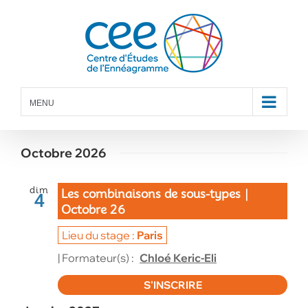
Skip
to
content
MENU
Octobre 2026
dim
Les combinaisons de sous-types｜
4
Octobre 26
Paris
| Formateur(s) :
Chloé Keric-Eli
S'INSCRIRE