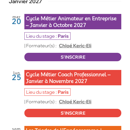
Janvier 2027
mer
Cycle Métier Animateur en Entreprise
20
– Janvier à Octobre 2027
Paris
| Formateur(s) :
Chloé Keric-Eli
S'INSCRIRE
lun
Cycle Métier Coach Professionnel –
25
Janvier à Novembre 2027
Paris
| Formateur(s) :
Chloé Keric-Eli
S'INSCRIRE
sam