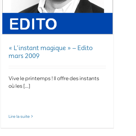
« L’instant magique » – Edito
mars 2009
Vive le printemps ! Il offre des instants
où les [...]
Lire la suite