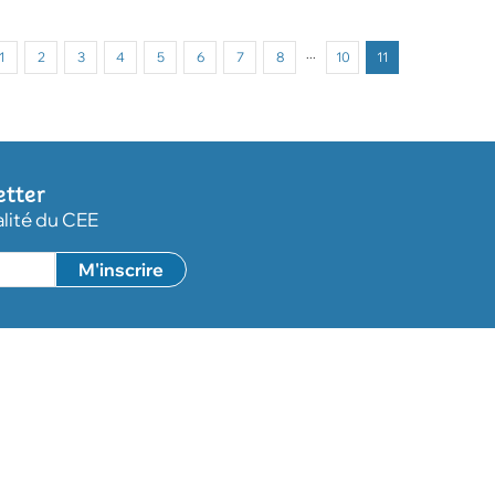
1
2
3
4
5
6
7
8
···
10
11
etter
alité du CEE