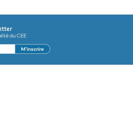
etter
alité du CEE