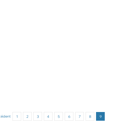
cédent
1
2
3
4
5
6
7
8
9