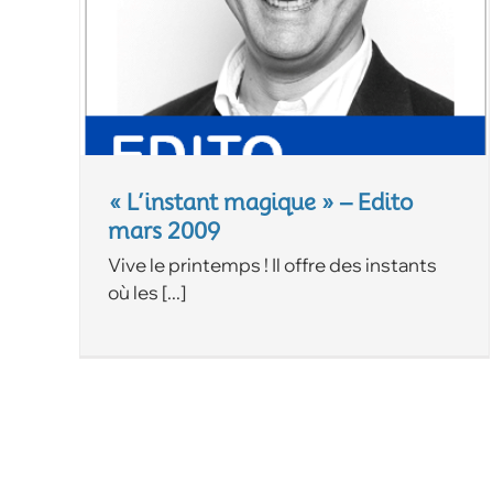
« L’instant magique » – Edito
mars 2009
Vive le printemps ! Il offre des instants
où les [...]