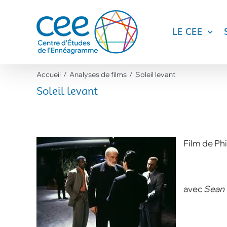
Skip
to
content
LE CEE
Accueil
Analyses de films
Soleil levant
Soleil levant
Film de Ph
avec
Sean 