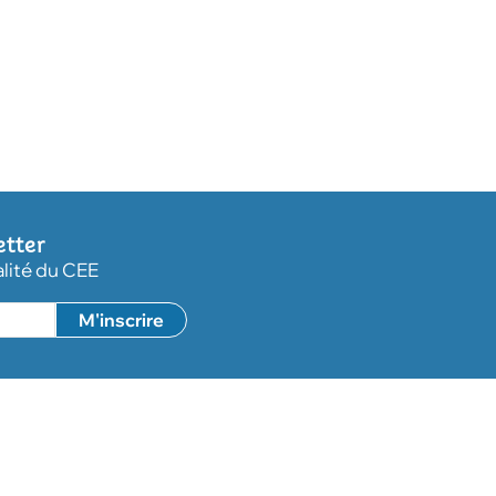
etter
alité du CEE