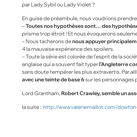
par Lady Sybil ou Lady Violet ?
En guise de préambule, nous voudrions prendre
–
Toutes nos hypothèses sont… des hypothès
prisme trop étroit ! Et nous évoquerons seuleme
– Nous tacherons de
nous appuyer principaleme
4 la mauvaise expérience des spoilers.
– Toute la série est colorée de l’esprit de la so
anglaise qui a souvent fait typer
l’Angleterre c
sans doute tempérer les plus extravertis. Par ail
avec une teinte de base 6
sur les personnages p
Lord Grantham,
Robert Crawley, semble un ass
la suite :
http://www.valeriemaillot.com/dowto