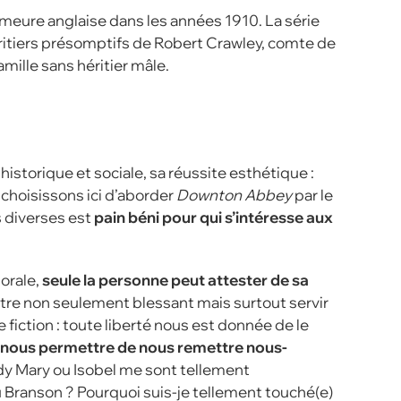
emeure anglaise dans les années 1910. La série
éritiers présomptifs de Robert Crawley, comte d
e
mille sans héritier mâle.
 historique et sociale, sa réussite esthétique :
 choisissons ici d’aborder
Downton Abbey
par le
s diverses est
pain béni pour qui s’intéresse aux
orale,
seule la personne peut attester de sa
tre non seulement blessant mais surtout servir
fiction : toute liberté nous est donnée de le
t nous permettre de nous remettre nous-
ady Mary ou Isobel me sont tellement
u Branson ? Pourquoi suis-je tellement touché(e)