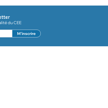
etter
alité du CEE