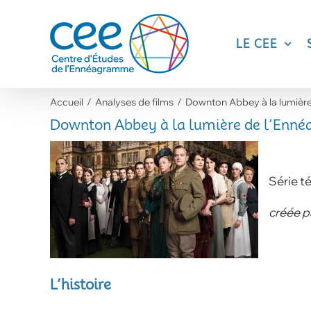
Skip
to
content
LE CEE
Accueil
Analyses de films
Downton Abbey à la lumièr
Downton Abbey à la lumière de l’En
Série t
créée p
L’histoire