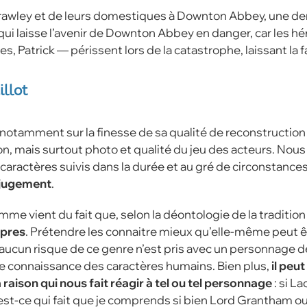
e Crawley et de leurs domestiques à Downton Abbey, une d
ui laisse l’avenir de Downton Abbey en danger, car les h
 Patrick — périssent lors de la catastrophe, laissant la fa
illot
, et notamment sur la finesse de sa qualité de reconstruction
on, mais surtout photo et qualité du jeu des acteurs. Nous
caractères suivis dans la durée et au gré de circonstance
i jugement
.
me vient du fait que, selon la déontologie de la tradition 
opres
. Prétendre les connaitre mieux qu’elle-même peut ê
aucun risque de ce genre n’est pris avec un personnage de 
re connaissance des caractères humains. Bien plus,
il peu
aison qui nous fait réagir à tel ou tel personnage
: si L
’est-ce qui fait que je comprends si bien Lord Grantham o