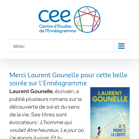
Skip
to
content
MENU
Merci Laurent Gounelle pour cette belle
soirée sur l’Ennéagramme
Laurent Gounelle
, écrivain, a
publié plusieurs romans sur la
découverte de soi et du sens
de la vie. Ses titres sont
évocateurs :
L’homme qui
voulait être heureux, Le jour où
j’ai appris à vivre, Et tu