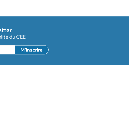
etter
alité du CEE