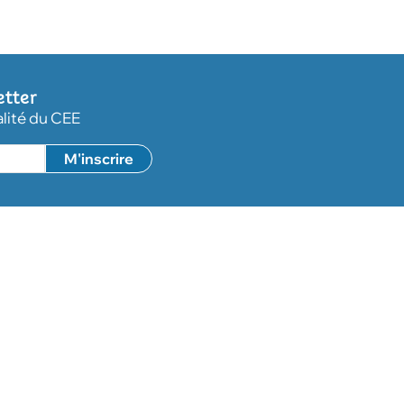
etter
alité du CEE