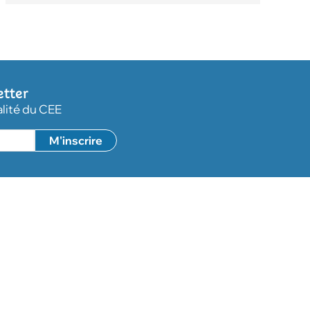
etter
alité du CEE