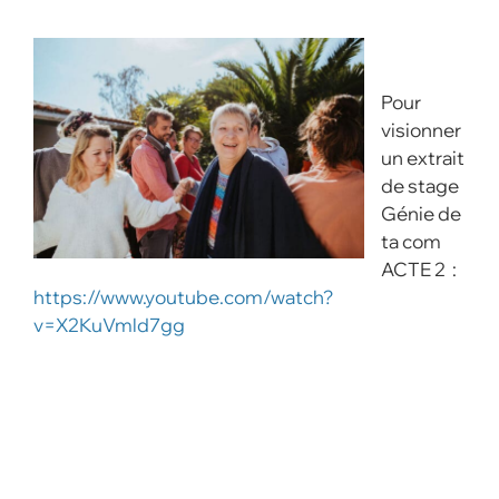
Pour
visionner
un extrait
de stage
Génie de
ta com
ACTE 2 :
https://www.youtube.com/watch?
v=X2KuVmld7gg